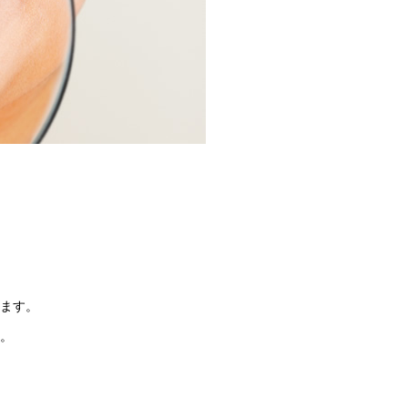
ます。
。