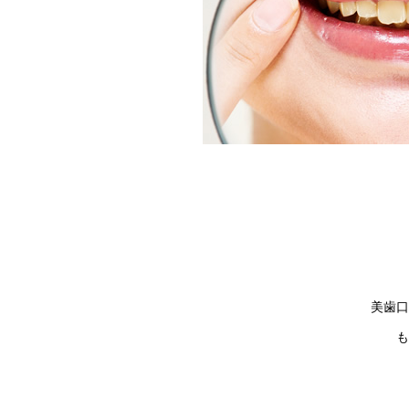
美歯口
も