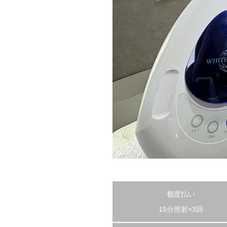
都度払い
15分照射×3回