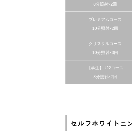
8分照射×2回
プレミアムコース
10分照射×2回
クリスタルコース
10分照射×3回
【学生】U22コース
8分照射×2回
セルフホワイトニン