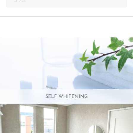
コラム
SELF WHITENING