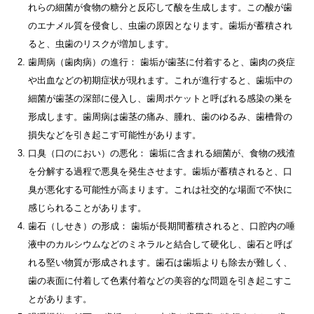
れらの細菌が食物の糖分と反応して酸を生成します。この酸が歯
のエナメル質を侵食し、虫歯の原因となります。歯垢が蓄積され
ると、虫歯のリスクが増加します。
歯周病（歯肉病）の進行： 歯垢が歯茎に付着すると、歯肉の炎症
や出血などの初期症状が現れます。これが進行すると、歯垢中の
細菌が歯茎の深部に侵入し、歯周ポケットと呼ばれる感染の巣を
形成します。歯周病は歯茎の痛み、腫れ、歯のゆるみ、歯槽骨の
損失などを引き起こす可能性があります。
口臭（口のにおい）の悪化： 歯垢に含まれる細菌が、食物の残渣
を分解する過程で悪臭を発生させます。歯垢が蓄積されると、口
臭が悪化する可能性が高まります。これは社交的な場面で不快に
感じられることがあります。
歯石（しせき）の形成： 歯垢が長期間蓄積されると、口腔内の唾
液中のカルシウムなどのミネラルと結合して硬化し、歯石と呼ば
れる堅い物質が形成されます。歯石は歯垢よりも除去が難しく、
歯の表面に付着して色素付着などの美容的な問題を引き起こすこ
とがあります。